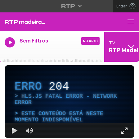
Entrar
Sem Filtros
NO AR
TV
RTP Madei
ERRO
204
HLS.JS FATAL ERROR - NETWORK
ERROR
ESTE CONTEÚDO ESTÁ NESTE
MOMENTO INDISPONÍVEL