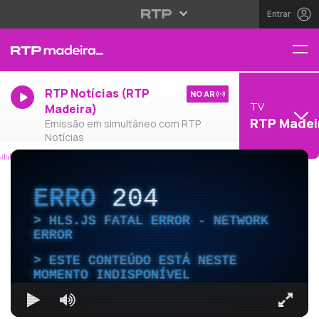
Entrar
RTP Notícias (RTP
NO AR
TV
Madeira)
RTP Madei
Emissão em simultâneo com RTP
Notícias
ERRO
204
HLS.JS FATAL ERROR - NETWORK
ERROR
ESTE CONTEÚDO ESTÁ NESTE
MOMENTO INDISPONÍVEL