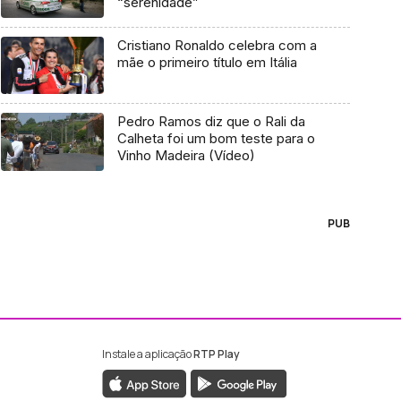
“serenidade”
Cristiano Ronaldo celebra com a
mãe o primeiro título em Itália
Pedro Ramos diz que o Rali da
Calheta foi um bom teste para o
Vinho Madeira (Vídeo)
PUB
Instale a aplicação
RTP Play
ebook da RTP Madeira
nstagram da RTP Madeira