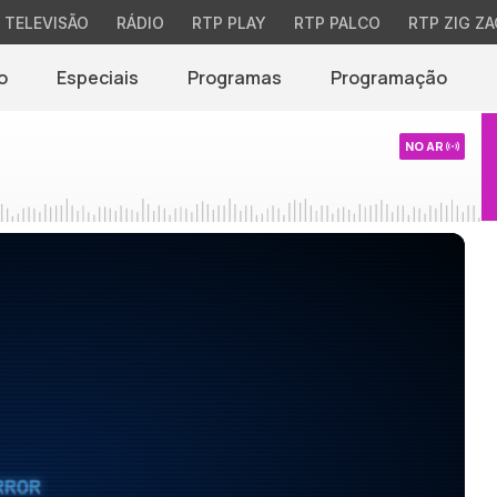
TELEVISÃO
RÁDIO
RTP PLAY
RTP PALCO
RTP ZIG ZA
o
Especiais
Programas
Programação
NO AR
RROR