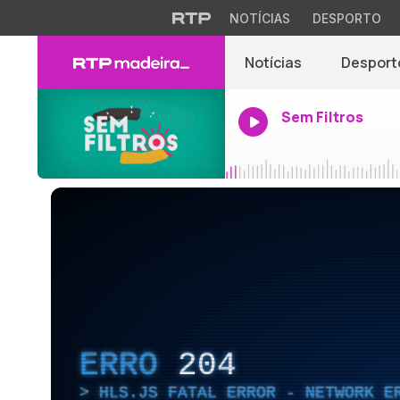
NOTÍCIAS
DESPORTO
Notícias
Desport
Sem Filtros
ERRO
204
HLS.JS FATAL ERROR - NETWORK E