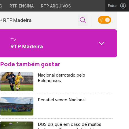
G
RTP ENSINA
RTP ARQUIVOS
Entrar
+ RTP Madeira
TV
RTP Madeira
Pode também gostar
Nacional derrotado pelo
Belenenses
Penafiel vence Nacional
DGS diz que em caso de muitos