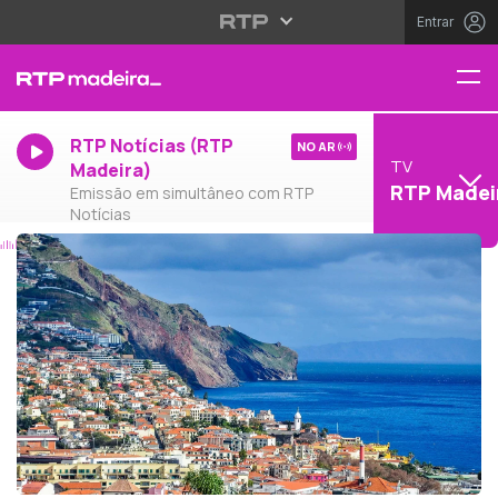
Entrar
RTP Notícias (RTP
NO AR
TV
Madeira)
RTP Madei
Emissão em simultâneo com RTP
Notícias