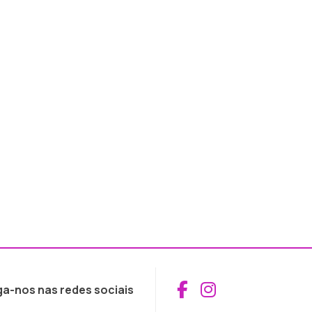
Aceder ao Fac
Aceder ao I
ga-nos nas redes sociais