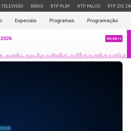
TELEVISÃO
RÁDIO
RTP PLAY
RTP PALCO
RTP ZIG ZA
o
Especiais
Programas
Programação
 2026
NO AR
RROR