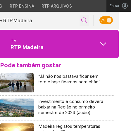
G
RTP ENSINA
RTP ARQUIVOS
Entrar
+ RTP Madeira
TV
RTP Madeira
Pode também gostar
“Já não nos bastava ficar sem
teto e hoje ficamos sem chão”
Investimento e consumo deverá
baixar na Região no primeiro
semestre de 2023 (áudio)
Madeira registou temperaturas