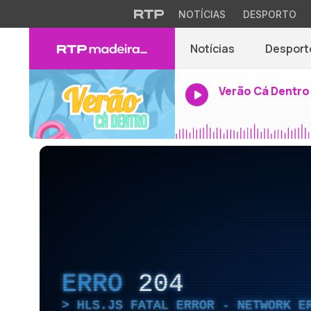
NOTÍCIAS
DESPORTO
Notícias
Desport
Verão Cá Dentro
ERRO
204
HLS.JS FATAL ERROR - NETWORK E