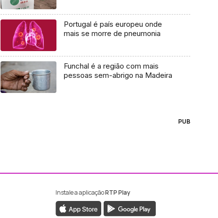
Portugal é país europeu onde
mais se morre de pneumonia
Funchal é a região com mais
pessoas sem-abrigo na Madeira
PUB
Instale a aplicação
RTP Play
ebook da RTP Madeira
nstagram da RTP Madeira