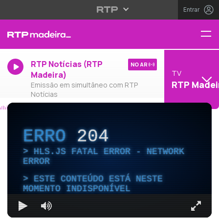
Entrar
RTP Notícias (RTP
NO AR
TV
Madeira)
RTP Madei
Emissão em simultâneo com RTP
Notícias
ERRO
204
HLS.JS FATAL ERROR - NETWORK
ERROR
ESTE CONTEÚDO ESTÁ NESTE
MOMENTO INDISPONÍVEL