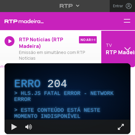
Entrar
RTP Notícias (RTP
NO AR
TV
Madeira)
RTP Madei
Emissão em simultâneo com RTP
Notícias
ERRO
204
HLS.JS FATAL ERROR - NETWORK
ERROR
ESTE CONTEÚDO ESTÁ NESTE
MOMENTO INDISPONÍVEL