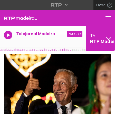
Entrar
Telejornal Madeira
NO AR
TV
RTP Madei