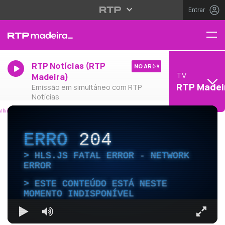
Entrar
RTP Notícias (RTP
NO AR
TV
Madeira)
RTP Madei
Emissão em simultâneo com RTP
Notícias
ERRO
204
HLS.JS FATAL ERROR - NETWORK
ERROR
ESTE CONTEÚDO ESTÁ NESTE
MOMENTO INDISPONÍVEL