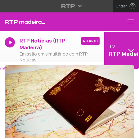
Entrar
RTP Notícias (RTP
NO AR
TV
Madeira)
RTP Madei
Emissão em simultâneo com RTP
Notícias