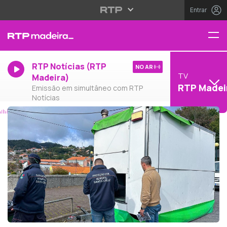
Entrar
RTP Notícias (RTP
NO AR
TV
Madeira)
RTP Madei
Emissão em simultâneo com RTP
Notícias