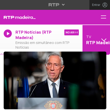
Entrar
RTP Notícias (RTP
NO AR
TV
Madeira)
RTP Madei
Emissão em simultâneo com RTP
Notícias