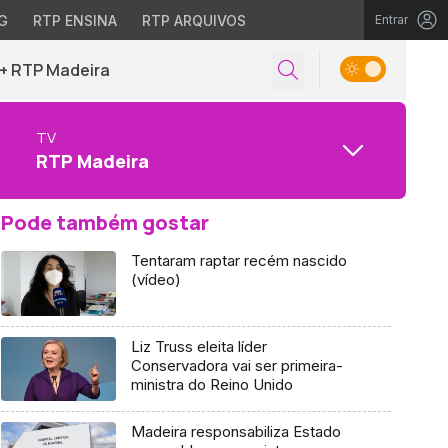
G
RTP ENSINA
RTP ARQUIVOS
Entrar
+ RTP Madeira
TV
RTP Madeira
Pode também gostar
Tentaram raptar recém nascido
(vídeo)
Liz Truss eleita líder
Conservadora vai ser primeira-
ministra do Reino Unido
Madeira responsabiliza Estado