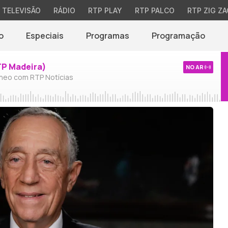
TELEVISÃO
RÁDIO
RTP PLAY
RTP PALCO
RTP ZIG ZA
o
Especiais
Programas
Programação
TP Madeira)
NO AR
neo com RTP Notícias