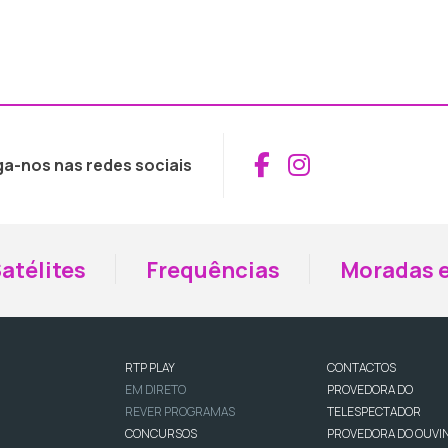
Aceder ao Fac
Aceder ao I
ga-nos nas redes sociais
atélites
Frequências
Moradas e
RTP PLAY
CONTACTOS
EM DIRETO
PROVEDORA DO
REVER PROGRAMAS
TELESPECTADOR
CONCURSOS
PROVEDORA DO OUVI