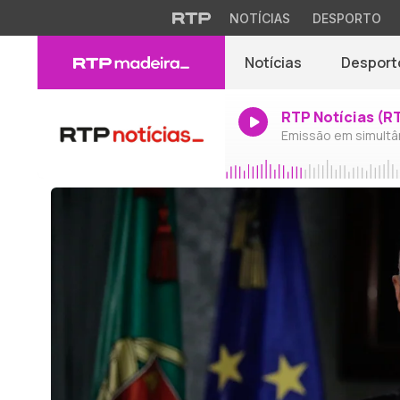
NOTÍCIAS
DESPORTO
Notícias
Desport
RTP Notícias (R
Emissão em simultâ