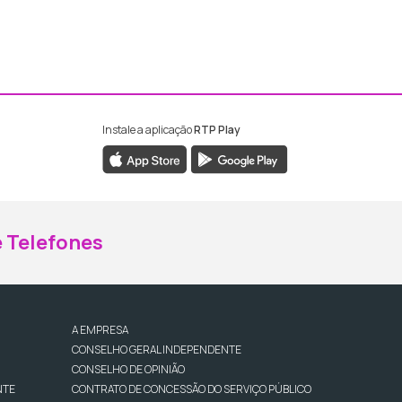
Instale a aplicação
RTP Play
ebook da RTP Madeira
nstagram da RTP Madeira
 Telefones
A EMPRESA
CONSELHO GERAL INDEPENDENTE
CONSELHO DE OPINIÃO
NTE
CONTRATO DE CONCESSÃO DO SERVIÇO PÚBLICO