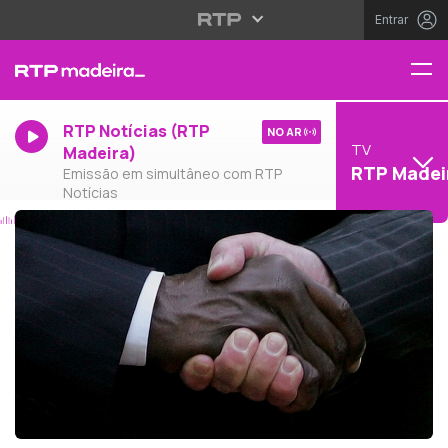
Entrar
RTP Notícias (RTP
NO AR
TV
Madeira)
RTP Madei
Emissão em simultâneo com RTP
Notícias