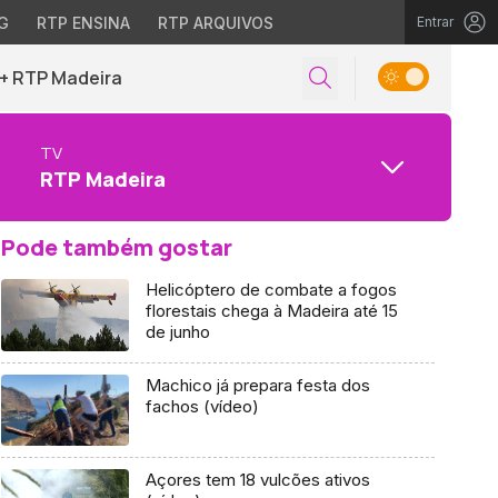
G
RTP ENSINA
RTP ARQUIVOS
Entrar
+ RTP Madeira
TV
RTP Madeira
Pode também gostar
Helicóptero de combate a fogos
florestais chega à Madeira até 15
de junho
Machico já prepara festa dos
fachos (vídeo)
Açores tem 18 vulcões ativos