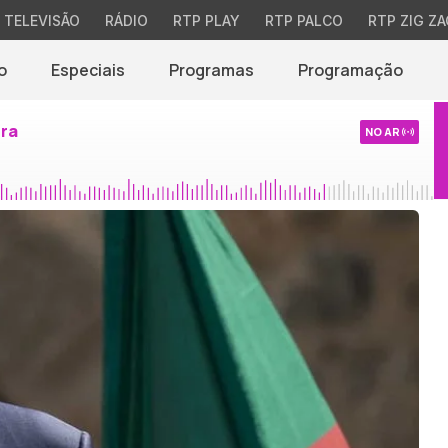
TELEVISÃO
RÁDIO
RTP PLAY
RTP PALCO
RTP ZIG ZA
o
Especiais
Programas
Programação
ira
NO AR