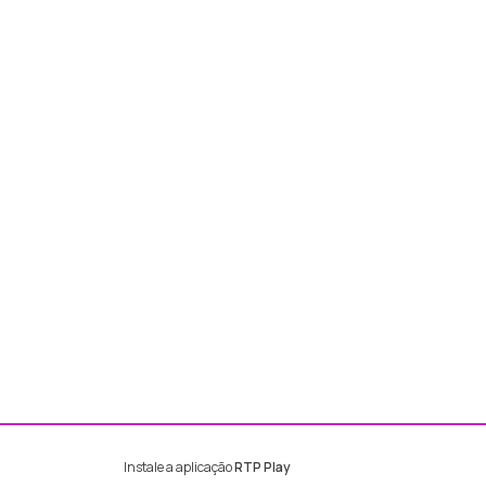
Instale a aplicação
RTP Play