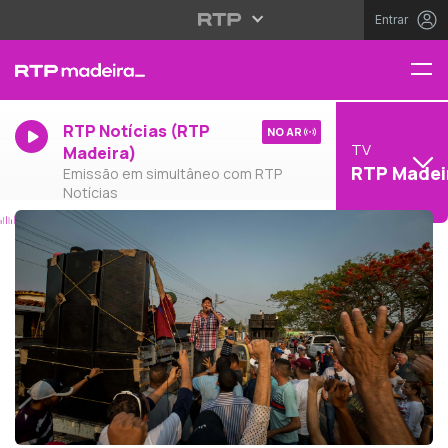
Entrar
RTP Notícias (RTP
NO AR
TV
Madeira)
RTP Madei
Emissão em simultâneo com RTP
Notícias