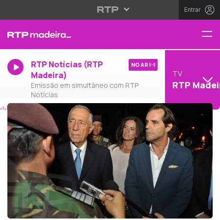
Entrar
RTP Notícias (RTP
NO AR
TV
Madeira)
RTP Madei
Emissão em simultâneo com RTP
Notícias