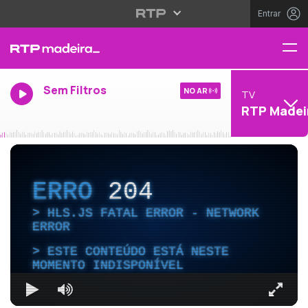
Entrar
Sem Filtros
NO AR
TV
RTP Madei
ERRO
204
HLS.JS FATAL ERROR - NETWORK
ERROR
ESTE CONTEÚDO ESTÁ NESTE
MOMENTO INDISPONÍVEL