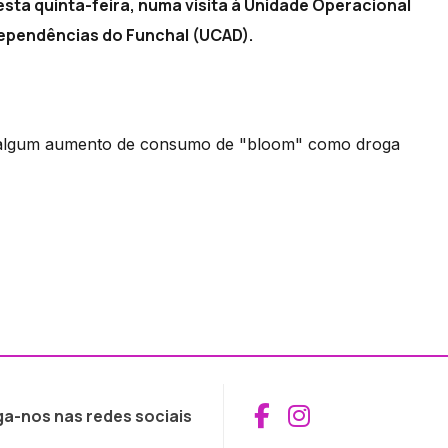
sta quinta-feira, numa visita à Unidade Operacional
ependências do Funchal (UCAD).
de algum aumento de consumo de "bloom" como droga
Aceder ao Fac
Aceder ao I
ga-nos nas redes sociais