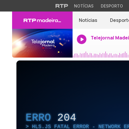
NOTÍCIAS
DESPORTO
Notícias
Desport
Telejornal Made
ERRO
204
HLS.JS FATAL ERROR - NETWORK E