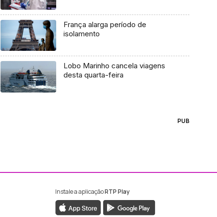
França alarga período de
isolamento
Lobo Marinho cancela viagens
desta quarta-feira
PUB
Instale a aplicação
RTP Play
ebook da RTP Madeira
nstagram da RTP Madeira