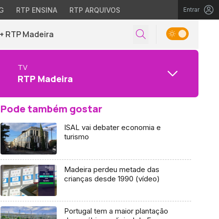
G
RTP ENSINA
RTP ARQUIVOS
Entrar
+ RTP Madeira
TV
RTP Madeira
Pode também gostar
ISAL vai debater economia e
turismo
Madeira perdeu metade das
crianças desde 1990 (vídeo)
Portugal tem a maior plantação