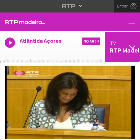
Entrar
Atlântida Açores
NO AR
TV
RTP Madei