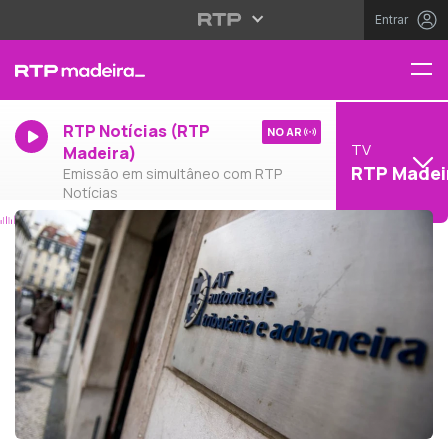
Entrar
RTP Notícias (RTP
NO AR
TV
Madeira)
RTP Madei
Emissão em simultâneo com RTP
Notícias