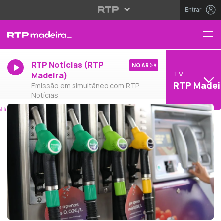
Entrar
RTP Notícias (RTP
NO AR
TV
Madeira)
RTP Madei
Emissão em simultâneo com RTP
Notícias