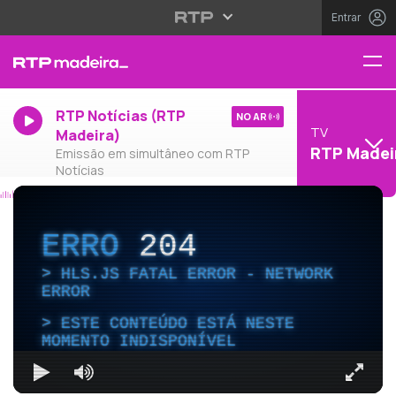
Entrar
RTP Notícias (RTP
NO AR
TV
Madeira)
RTP Madei
Emissão em simultâneo com RTP
Notícias
ERRO
204
HLS.JS FATAL ERROR - NETWORK
ERROR
ESTE CONTEÚDO ESTÁ NESTE
MOMENTO INDISPONÍVEL