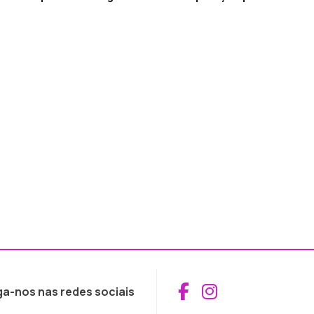
Aceder ao Fac
Aceder ao I
ga-nos nas redes sociais