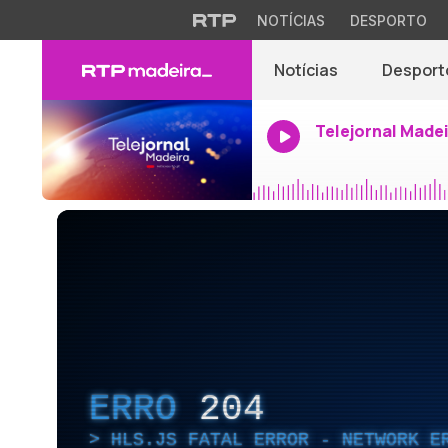
NOTÍCIAS
DESPORTO
Notícias
Desport
Telejornal Made
ERRO
204
HLS.JS FATAL ERROR - NETWORK E