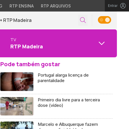
G
RTP ENSINA
RTP ARQUIVOS
Entrar
+ RTP Madeira
TV
RTP Madeira
Pode também gostar
Portugal alarga licença de
parentalidade
Primeiro dia livre para a terceira
dose (vídeo)
Marcelo e Albuquerque fazem