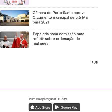
Câmara do Porto Santo aprova
Orçamento municipal de 5,5 ME
para 2021
Papa cria nova comissão para
refletir sobre ordenação de
mulheres
PUB
Instale a aplicação
RTP Play
ebook da RTP Madeira
nstagram da RTP Madeira