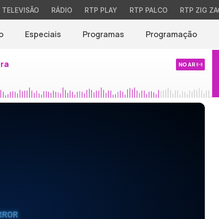
TELEVISÃO
RÁDIO
RTP PLAY
RTP PALCO
RTP ZIG ZA
o
Especiais
Programas
Programação
ira
NO AR
RROR