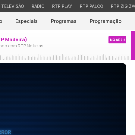
TELEVISÃO
RÁDIO
RTP PLAY
RTP PALCO
RTP ZIG ZA
o
Especiais
Programas
Programação
TP Madeira)
NO AR
neo com RTP Notícias
RROR