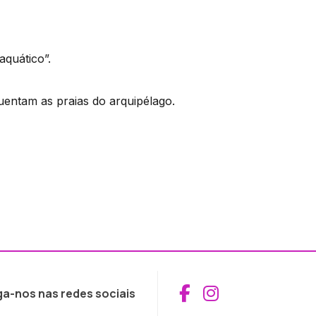
aquático”.
uentam as praias do arquipélago.
Aceder ao Fac
Aceder ao I
ga-nos nas redes sociais