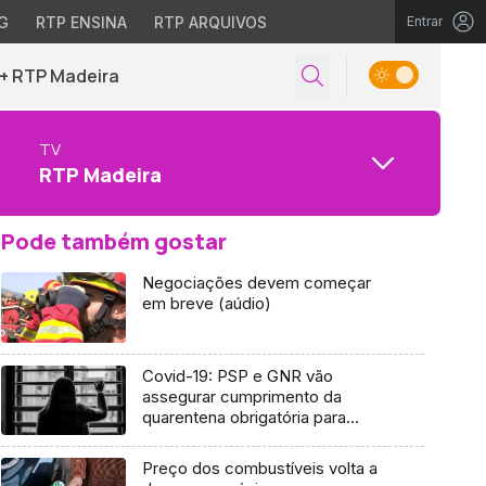
G
RTP ENSINA
RTP ARQUIVOS
Entrar
+ RTP Madeira
TV
RTP Madeira
Pode também gostar
Negociações devem começar
em breve (aúdio)
Covid-19: PSP e GNR vão
assegurar cumprimento da
quarentena obrigatória para
casos suspeitos
Preço dos combustíveis volta a