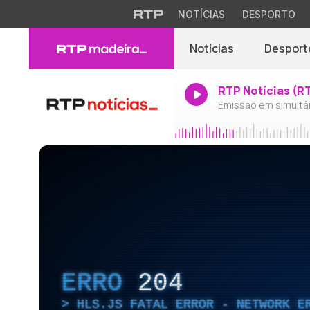
NOTÍCIAS
DESPORTO
Notícias
Desport
RTP Notícias (R
Emissão em simultâ
ERRO
204
HLS.JS FATAL ERROR - NETWORK E