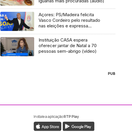
iguarias mais procuradas (áudio)
Açores: PS/Madeira felicita
Vasco Cordeiro pelo resultado
nas eleições e expressa
solidariedade
Instituição CASA espera
oferecer jantar de Natal a 70
pessoas sem-abrigo (vídeo)
PUB
Instale a aplicação
RTP Play
ebook da RTP Madeira
nstagram da RTP Madeira