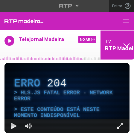
Entrar
Telejornal Madeira
NO AR
TV
RTP Madei
ERRO
204
HLS.JS FATAL ERROR - NETWORK
ERROR
ESTE CONTEÚDO ESTÁ NESTE
MOMENTO INDISPONÍVEL