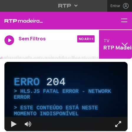
Entrar
Sem Filtros
NO AR
TV
RTP Madei
ERRO
204
HLS.JS FATAL ERROR - NETWORK
ERROR
ESTE CONTEÚDO ESTÁ NESTE
MOMENTO INDISPONÍVEL