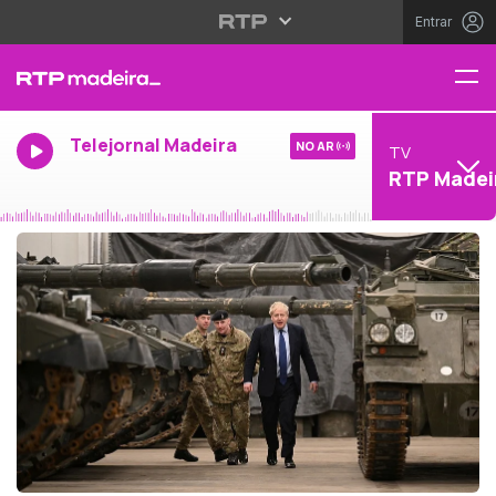
Entrar
Telejornal Madeira
NO AR
TV
RTP Madei