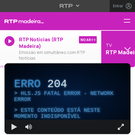
Entrar
RTP Notícias (RTP
NO AR
TV
Madeira)
RTP Madei
Emissão em simultâneo com RTP
Notícias
ERRO
204
HLS.JS FATAL ERROR - NETWORK
ERROR
ESTE CONTEÚDO ESTÁ NESTE
MOMENTO INDISPONÍVEL