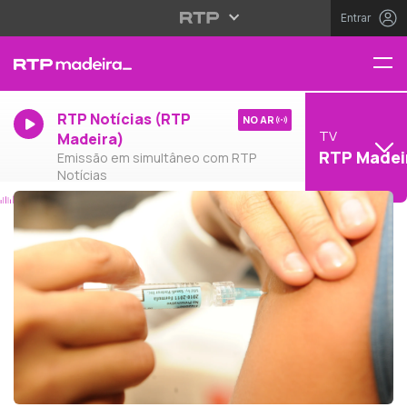
Entrar
RTP Notícias (RTP
NO AR
TV
Madeira)
RTP Madei
Emissão em simultâneo com RTP
Notícias