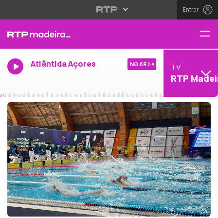
Entrar
Atlântida Açores
NO AR
TV
RTP Madei