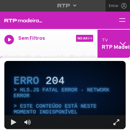
Entrar
Sem Filtros
NO AR
TV
RTP Madei
ERRO
204
HLS.JS FATAL ERROR - NETWORK
ERROR
ESTE CONTEÚDO ESTÁ NESTE
MOMENTO INDISPONÍVEL