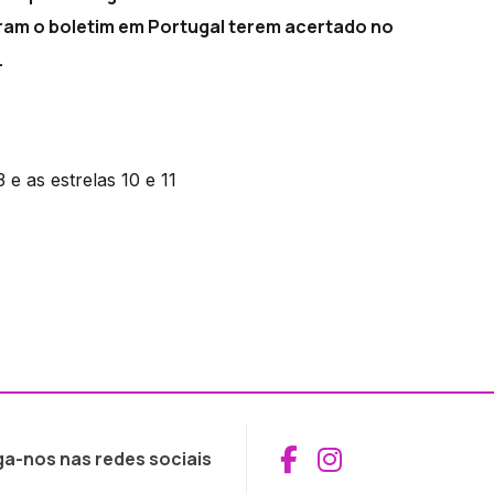
ram o boletim em Portugal terem acertado no
.
 e as estrelas 10 e 11
Aceder ao Fac
Aceder ao I
ga-nos nas redes sociais