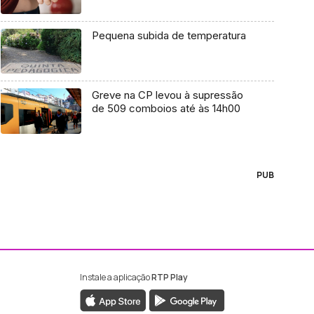
Pequena subida de temperatura
Greve na CP levou à supressão
de 509 comboios até às 14h00
PUB
Instale a aplicação
RTP Play
ebook da RTP Madeira
nstagram da RTP Madeira