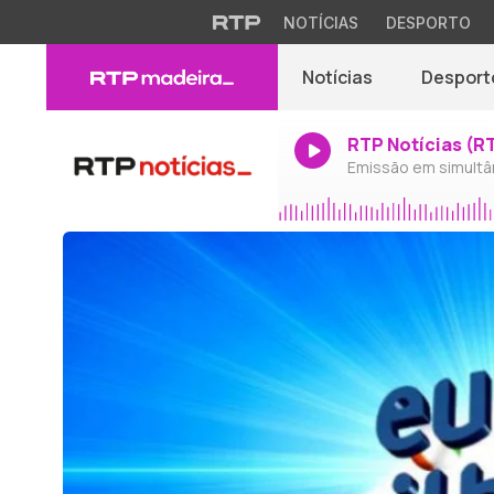
NOTÍCIAS
DESPORTO
Notícias
Desport
RTP Notícias (R
Emissão em simultâ