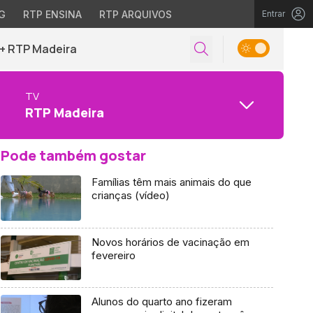
G
RTP ENSINA
RTP ARQUIVOS
Entrar
+ RTP Madeira
TV
RTP Madeira
Pode também gostar
Famílias têm mais animais do que
crianças (vídeo)
Novos horários de vacinação em
fevereiro
Alunos do quarto ano fizeram