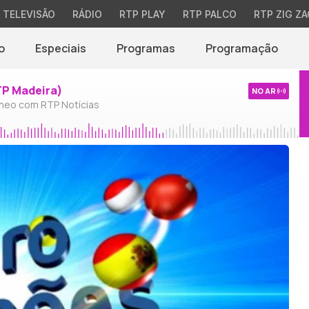
TELEVISÃO
RÁDIO
RTP PLAY
RTP PALCO
RTP ZIG ZA
o
Especiais
Programas
Programação
TP Madeira)
NO AR
neo com RTP Notícias