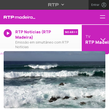
Entrar
RTP Notícias (RTP
NO AR
TV
Madeira)
RTP Madei
Emissão em simultâneo com RTP
Notícias