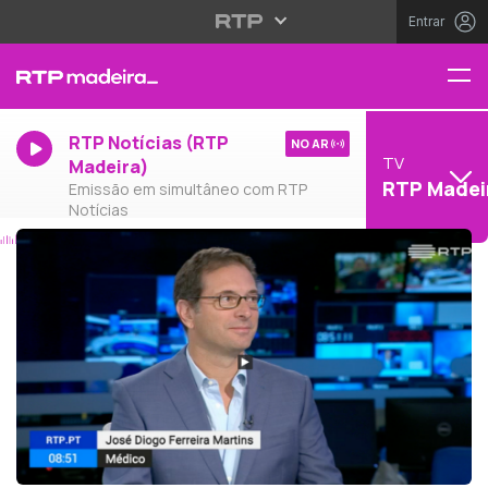
Entrar
RTP Notícias (RTP
NO AR
TV
Madeira)
RTP Madei
Emissão em simultâneo com RTP
Notícias