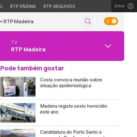
G
RTP ENSINA
RTP ARQUIVOS
Entrar
+ RTP Madeira
TV
RTP Madeira
Pode também gostar
Costa convoca reunião sobre
situação epidemiológica
Madeira regista sexto homicídio
este ano
Candidatura do Porto Santo a