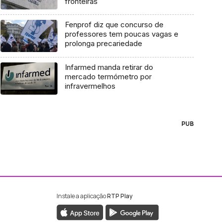
fronteiras
Fenprof diz que concurso de
professores tem poucas vagas e
prolonga precariedade
Infarmed manda retirar do
mercado termómetro por
infravermelhos
PUB
Instale a aplicação
RTP Play
ebook da RTP Madeira
nstagram da RTP Madeira