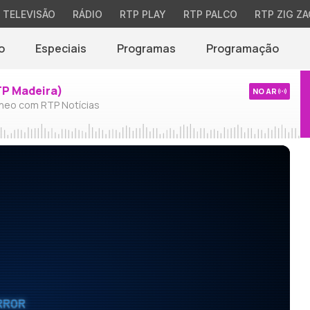
TELEVISÃO
RÁDIO
RTP PLAY
RTP PALCO
RTP ZIG ZA
o
Especiais
Programas
Programação
TP Madeira)
NO AR
neo com RTP Notícias
RROR