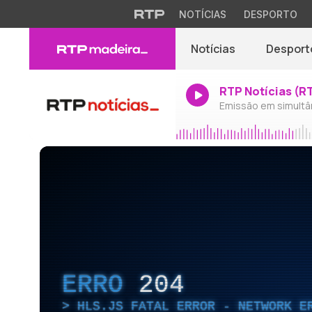
NOTÍCIAS
DESPORTO
Notícias
Desport
RTP Notícias (R
Emissão em simultâ
ERRO
204
HLS.JS FATAL ERROR - NETWORK E