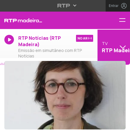
Entrar
RTP Notícias (RTP
NO AR
TV
Madeira)
RTP Madei
Emissão em simultâneo com RTP
Notícias