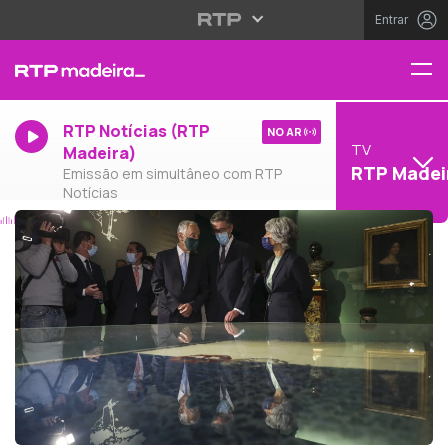
Entrar
RTP Notícias (RTP
NO AR
TV
Madeira)
RTP Madei
Emissão em simultâneo com RTP
Notícias