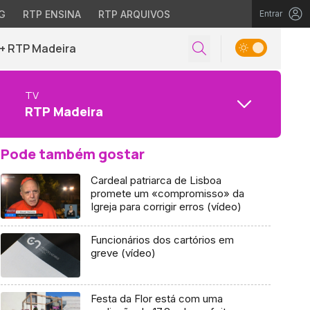
G
RTP ENSINA
RTP ARQUIVOS
Entrar
+ RTP Madeira
TV
RTP Madeira
Pode também gostar
Cardeal patriarca de Lisboa
promete um «compromisso» da
Igreja para corrigir erros (vídeo)
Funcionários dos cartórios em
greve (vídeo)
Festa da Flor está com uma