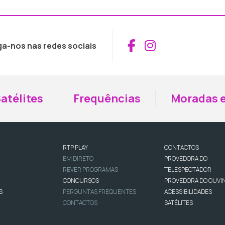
Aceder ao Fac
Aceder ao I
ga-nos nas redes sociais
atélites
Frequências
Moradas e
RTP PLAY
CONTACTOS
EM DIRETO
PROVEDORA DO
REVER PROGRAMAS
TELESPECTADOR
CONCURSOS
PROVEDORA DO OUVI
S
PERGUNTAS FREQUENTES
ACESSIBILIDADES
CONTACTOS
SATÉLITES