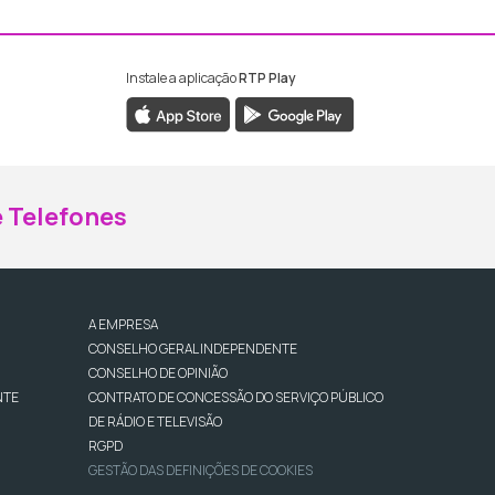
Instale a aplicação
RTP Play
ebook da RTP Madeira
nstagram da RTP Madeira
 Telefones
A EMPRESA
CONSELHO GERAL INDEPENDENTE
CONSELHO DE OPINIÃO
NTE
CONTRATO DE CONCESSÃO DO SERVIÇO PÚBLICO
DE RÁDIO E TELEVISÃO
RGPD
GESTÃO DAS DEFINIÇÕES DE COOKIES