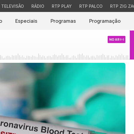
TELEVISÃO
RÁDIO
RTP PLAY
RTP PALCO
RTP ZIG ZA
o
Especiais
Programas
Programação
NO AR