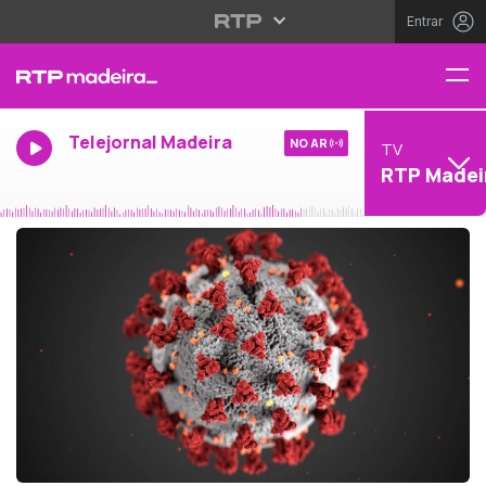
Entrar
Telejornal Madeira
NO AR
TV
RTP Madei