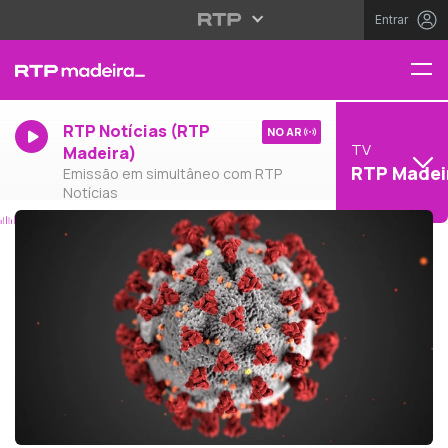
Entrar
RTP Notícias (RTP
NO AR
TV
Madeira)
RTP Madei
Emissão em simultâneo com RTP
Notícias