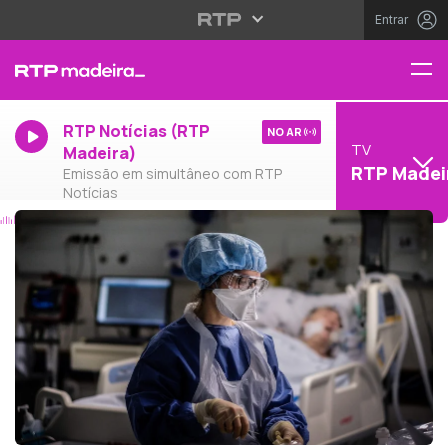
Entrar
RTP Notícias (RTP
NO AR
TV
Madeira)
RTP Madei
Emissão em simultâneo com RTP
Notícias