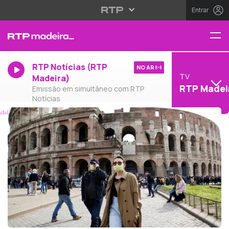
Entrar
RTP Notícias (RTP
NO AR
TV
Madeira)
RTP Madei
Emissão em simultâneo com RTP
Notícias