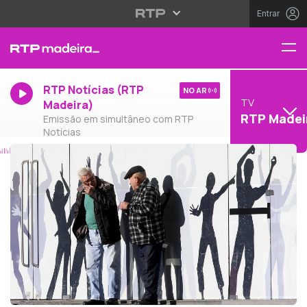
Entrar
RTP Notícias (RTP
NO AR
TV
Madeira)
RTP Madei
Emissão em simultâneo com RTP
Notícias