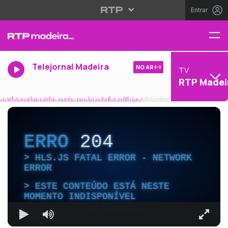
Entrar
Telejornal Madeira
NO AR
TV
RTP Madei
ERRO
204
HLS.JS FATAL ERROR - NETWORK
ERROR
ESTE CONTEÚDO ESTÁ NESTE
MOMENTO INDISPONÍVEL