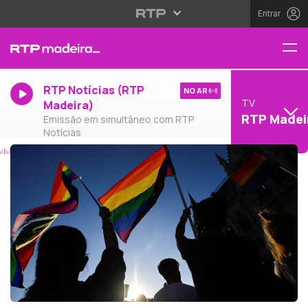
Entrar
RTP Notícias (RTP
NO AR
TV
Madeira)
RTP Madei
Emissão em simultâneo com RTP
Notícias