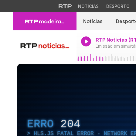
NOTÍCIAS
DESPORTO
Notícias
Desport
RTP Notícias (R
Emissão em simultâ
ERRO
204
HLS.JS FATAL ERROR - NETWORK E