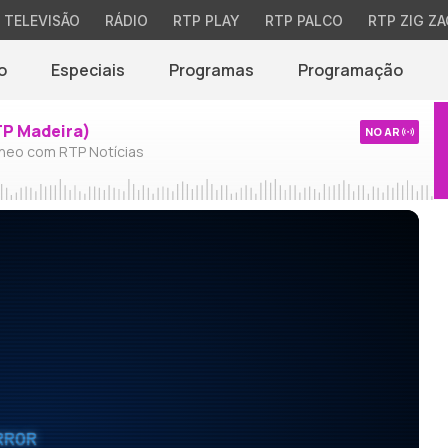
TELEVISÃO
RÁDIO
RTP PLAY
RTP PALCO
RTP ZIG ZA
o
Especiais
Programas
Programação
TP Madeira)
NO AR
neo com RTP Notícias
RROR