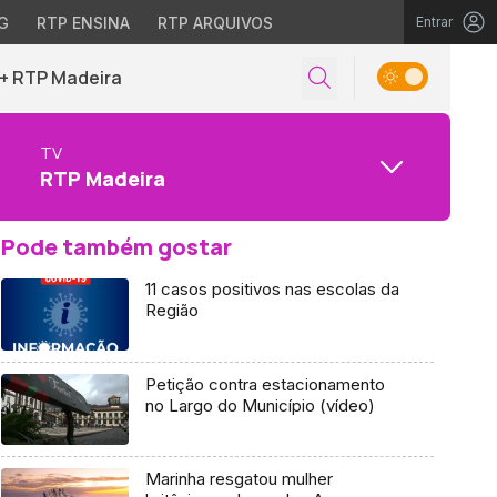
G
RTP ENSINA
RTP ARQUIVOS
Entrar
+ RTP Madeira
TV
RTP Madeira
Pode também gostar
11 casos positivos nas escolas da
Região
Petição contra estacionamento
no Largo do Município (vídeo)
Marinha resgatou mulher