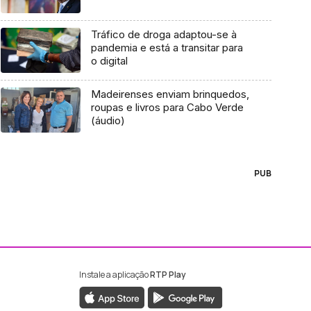
Tráfico de droga adaptou-se à
pandemia e está a transitar para
o digital
Madeirenses enviam brinquedos,
roupas e livros para Cabo Verde
(áudio)
PUB
Instale a aplicação
RTP Play
ebook da RTP Madeira
nstagram da RTP Madeira