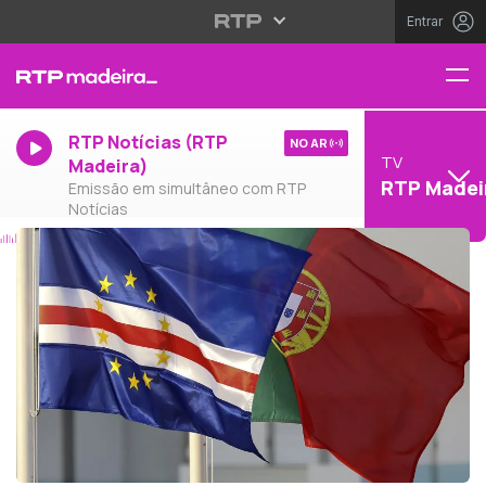
Entrar
RTP Notícias (RTP
NO AR
TV
Madeira)
RTP Madei
Emissão em simultâneo com RTP
Notícias