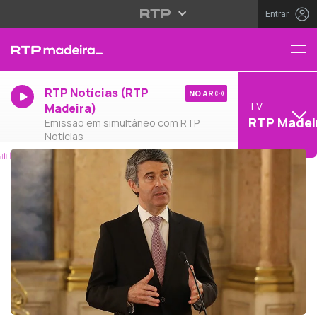
Entrar
RTP Notícias (RTP
NO AR
TV
Madeira)
RTP Madei
Emissão em simultâneo com RTP
Notícias