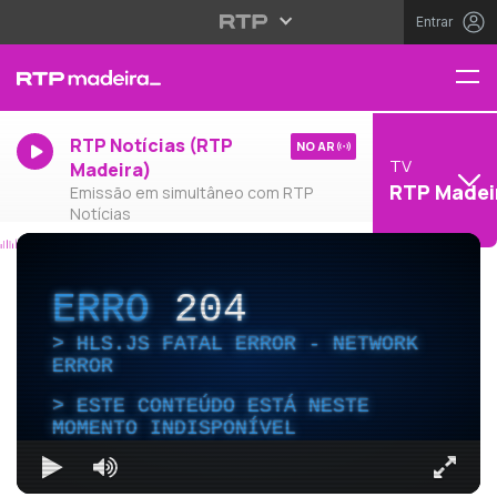
Entrar
RTP Notícias (RTP
NO AR
TV
Madeira)
RTP Madei
Emissão em simultâneo com RTP
Notícias
ERRO
204
HLS.JS FATAL ERROR - NETWORK
ERROR
ESTE CONTEÚDO ESTÁ NESTE
MOMENTO INDISPONÍVEL